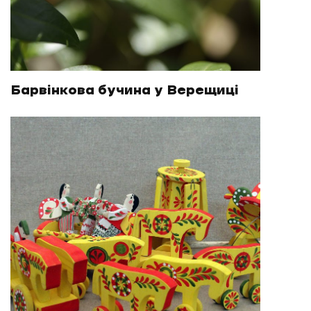
Барвінкова бучина у Верещиці