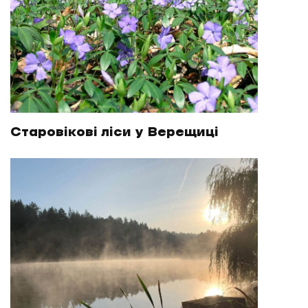
Старовікові ліси у Верещиці