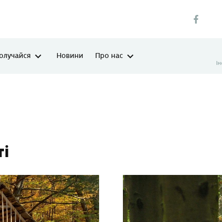
олучайся
Новини
Про нас
І
ті