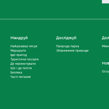
Мандруй
Досліджуй
Дол
Найцікавіші місця
Природа парку
Міжн
Маршрути
Збереження природи
Ідеї пригод
Туристичні послуги
Но
Де переночувати
Що і де поїсти
Оста
Безпека
Часті питання