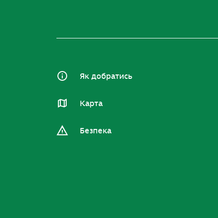
Як добратись
Карта
Безпека