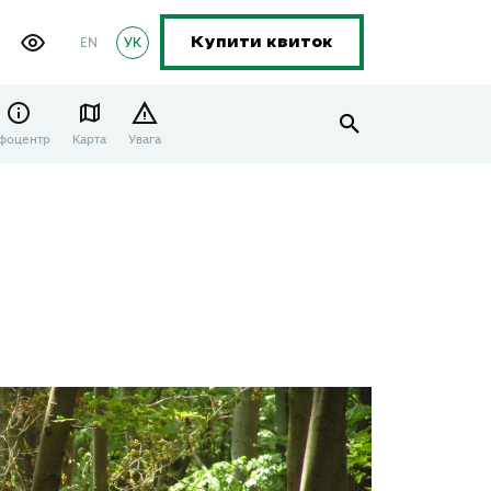
EN
УК
Купити квиток
нфоцентр
Карта
Увага