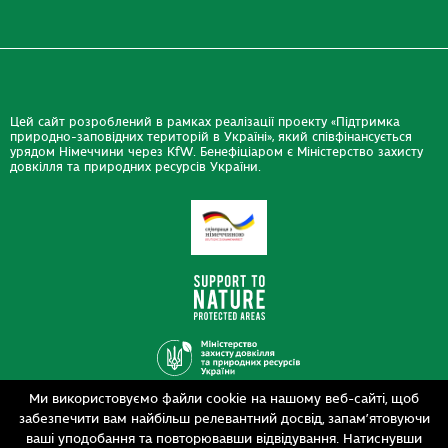
Цей сайт розроблений в рамках реалізації проекту «Підтримка
природно-заповідних територій в Україні», який співфінансується
урядом Німеччини через KfW. Бенефіціаром є Міністерство захисту
довкілля та природних ресурсів України.
Ми використовуємо файли cookie на нашому веб-сайті, щоб
Дизайн
забезпечити вам найбільш релевантний досвід, запам’ятовуючи
Розробка
siteGist
ваші уподобання та повторювавши відвідування. Натиснувши