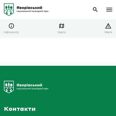
Інфоцентр
Карта
Увага
Головна
Про нас
Документи
Заходи механізмів громадського контролю
Контакти