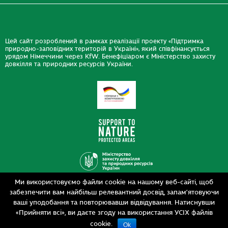
Цей сайт розроблений в рамках реалізації проекту «Підтримка
природно-заповідних територій в Україні», який співфінансується
урядом Німеччини через KfW. Бенефіціаром є Міністерство захисту
довкілля та природних ресурсів України.
Ми використовуємо файли cookie на нашому веб-сайті, щоб
Дизайн
забезпечити вам найбільш релевантний досвід, запам’ятовуючи
Розробка
siteGist
ваші уподобання та повторювавши відвідування. Натиснувши
«Прийняти всі», ви даєте згоду на використання УСІХ файлів
cookie.
Ok