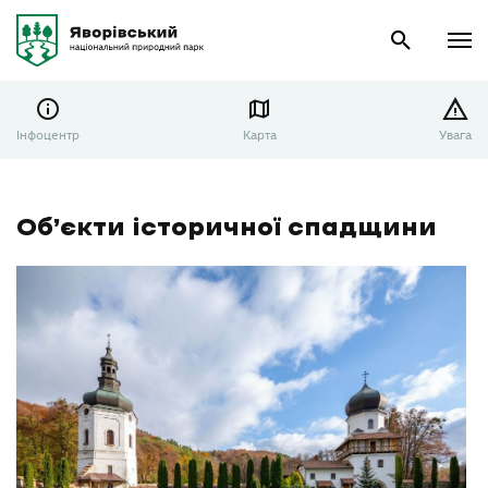
Інфоцентр
Карта
Увага
Об’єкти історичної спадщини