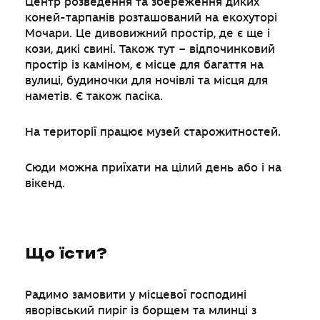
Центр розведення та збереження диких
коней-тарпанів розташований на екохуторі
Мочари. Це дивовижний простір, де є ще і
кози, дикі свині. Також тут – відпочинковий
простір із каміном, є місце для багаття на
вулиці, будиночки для ночівлі та місця для
наметів. Є також пасіка.
На території працює музей старожитностей.
Сюди можна приїхати на цілий день або і на
вікенд.
Що їсти?
Радимо замовити у місцевої господині
яворівський пиріг із борщем та млинці з