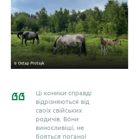
© Ostap Protsyk
Ці коники справді
відрізняються від
своїх свійських
родичів. Вони
виносливіші, не
бояться поганої