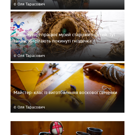
© Оля Тарасович
В еко-хуторі працює музей старожитностей. Тут
також зберігають покинуті гніздечка
© Оля Тарасович
Майстер-клас із виготовлення воскової свічечки
© Оля Тарасович