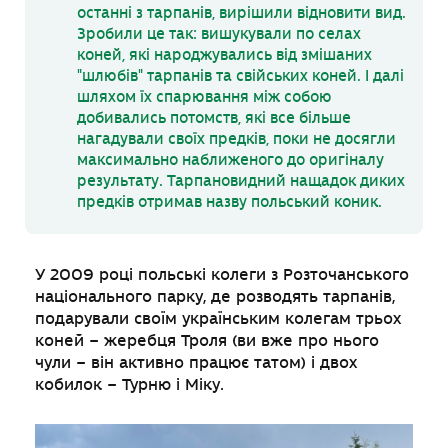
останні з тарпанів, вирішили відновити вид.
Зробили це так: вишукували по селах
коней, які народжувались від змішаних
"шлюбів" тарпанів та свійських коней. І далі
шляхом їх спарювання між собою
добивались потомств, які все більше
нагадували своїх предків, поки не досягли
максимально наближеного до оригіналу
результату. Тарпановидний нащадок диких
предків отримав назву польський коник.
У 2009 році польські колеги з Розточанського
національного парку, де розводять тарпанів,
подарували своїм українським колегам трьох
коней – жеребця Троля (ви вже про нього
чули – він активно працює татом) і двох
кобилок – Турню і Міку.