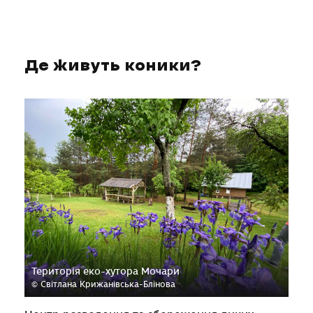
Де живуть коники?
Територія еко-хутора Мочари
© Світлана Крижанівська-Блінова