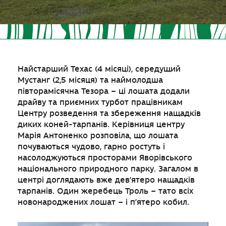
Найстарший Техас (4 місяці), середущий
Мустанг (2,5 місяця) та наймолодша
півторамісячна Тезора – ці лошата додали
драйву та приємних турбот працівникам
Центру розведення та збереження нащадків
диких коней-тарпанів. Керівниця центру
Марія Антоненко розповіла, що лошата
почуваються чудово, гарно ростуть і
насолоджуються просторами Яворівського
національного природного парку. Загалом в
центрі доглядають вже дев’ятеро нащадків
тарпанів. Один жеребець Троль – тато всіх
новонароджених лошат – і п’ятеро кобил.