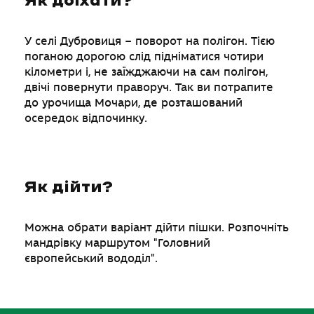
Як доїхати?
У селі Дубровиця – поворот на полігон. Тією
поганою дорогою слід підніматися чотири
кілометри і, не заїжджаючи на сам полігон,
двічі повернути праворуч. Так ви потрапите
до урочища Мочари, де розташований
осередок відпочинку.
Як дійти?
Можна обрати варіант дійти пішки. Розпочніть
мандрівку маршрутом "Головний
європейський вододіл".