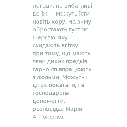
погоди, не вибагливі
до їжі – можуть їсти
навіть кору. На зиму
обростають густою
шерстю, яку
скидають влітку. І
при тому, що мають
гени диких предків,
гарно співпрацюють
з людьми. Можуть і
діток покатати, і в
господарстві
допомогти, -
розповідає Марія
Антоненко.