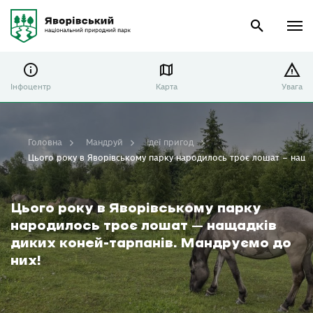
Інфоцентр
Карта
Увага
Головна
Мандруй
Ідеї пригод
Цього року в Яворівському парку народилось троє лошат – нащад
Цього року в Яворівському парку
народилось троє лошат – нащадків
диких коней-тарпанів. Мандруємо до
них!