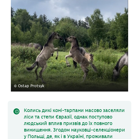
© Ostap Protsyk
Колись дикі коні-тарпани масово заселяли
ліси та степи Євразії, однак поступово
людський вплив призвів до їх повного
винищення. Згодом науковці-селекціонери
у Польщі, де, як і в Україні, проживали